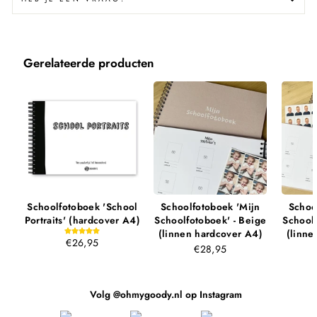
Gerelateerde producten
Schoolfotoboek 'School
Schoolfotoboek 'Mijn
Schoo
Portraits' (hardcover A4)
Schoolfotoboek' - Beige
Schoolf
(linnen hardcover A4)
(linne
€26,95
€28,95
Volg @ohmygoody.nl op Instagram