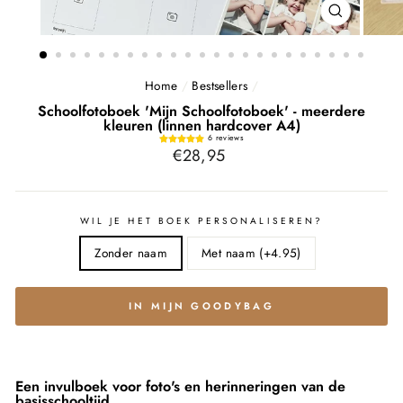
SLUITEN
(ESC)
Home
/
Bestsellers
/
Schoolfotoboek 'Mijn Schoolfotoboek' - meerdere
kleuren (linnen hardcover A4)
6 reviews
Normale
€28,95
prijs
WIL JE HET BOEK PERSONALISEREN?
Zonder naam
Met naam (+4.95)
IN MIJN GOODYBAG
Een invulboek voor foto's en herinneringen van de
basisschooltijd