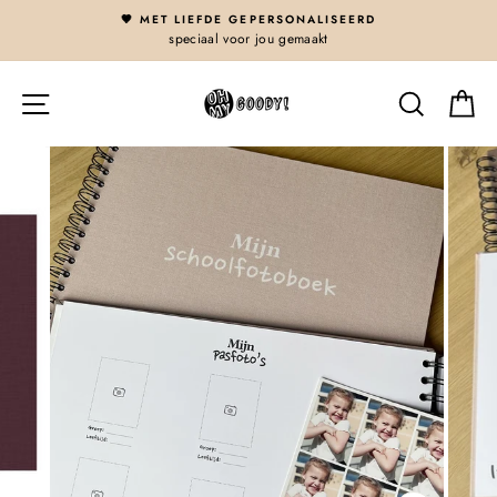
Skip
🤎 MET LIEFDE GEPERSONALISEERD
{{currency}}{{discount}} undefined
to
speciaal voor jou gemaakt
content
View Cart
Site navigatie
Zoeken
G