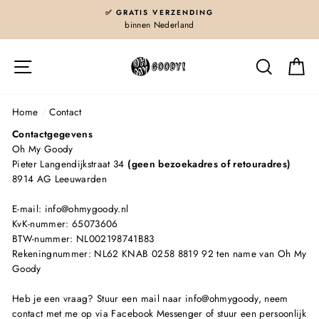
Skip
✅ GRATIS VERZENDING
to
binnen Nederland
content
Site navigatie
Zoeken
G
Home
/
Contact
Contactgegevens
Oh My Goody
Pieter Langendijkstraat 34
(geen bezoekadres of retouradres)
8914 AG Leeuwarden
E-mail: info@ohmygoody.nl
KvK-nummer: 65073606
BTW-nummer: NL002198741B83
Rekeningnummer: NL62 KNAB 0258 8819 92 ten name van Oh My
Goody
Heb je een vraag? Stuur een mail naar info@ohmygoody, neem
contact met me op via
Facebook Messenger
of stuur een persoonlijk