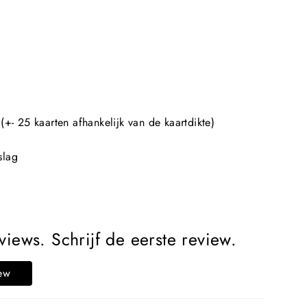
)
(+- 25 kaarten afhankelijk van de kaartdikte)
slag
iews. Schrijf de eerste review.
iew