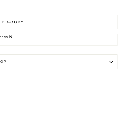
 MY GOODY
innen NL
AG?