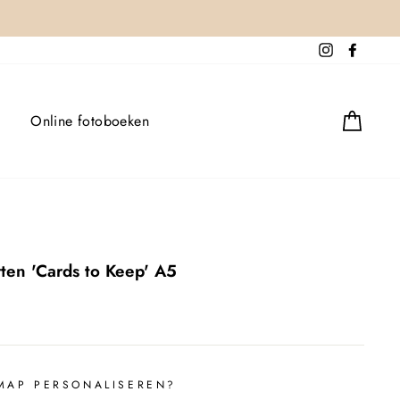
{{currency}}{{discount}}
undefined
Instagram
Facebo
View Cart
Good
Online fotoboeken
ten 'Cards to Keep' A5
MAP PERSONALISEREN?