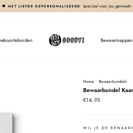
speciaal voor jou gemaakt
🤎 MET LIEFDE GEPERSONALISEERD
eboorteborden
Bewaarmappen
Home
/
Bewaarbundels
/
Bewaarbundel Kaar
Normale
€14,95
prijs
WIL JE DE BEWAAR