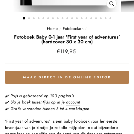
SLUITEN
(ESC)
Home
/
Fotoboeken
/
Fotoboek Baby 0-1 jaar 'First year of adventures'
(hardcover 30 x 30 cm)
Normale
€119,95
prijs
MAAK DIRECT IN DE ONLINE EDITOR
✔️ Prijs is gebaseerd op 100 pagina's
✔️ Sla je boek tussentijds op in je
account
✔️ Gratis verzonden binnen 3 tot 4 werkdagen
'First year of adventures' is een baby fotoboek voor het eerste
levensjaar van je kindje. Je zet alle mijlpalen in dat bijzondere
eerste jaar op een rijtje aan de hand van dit door ons ontworpen