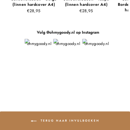
(linnen hardcover A4)
(linnen hardcover A4)
Borde
ha
€28,95
€28,95
Volg @ohmygoody.nl op Instagram
TERUG NAAR INVULBOEKEN