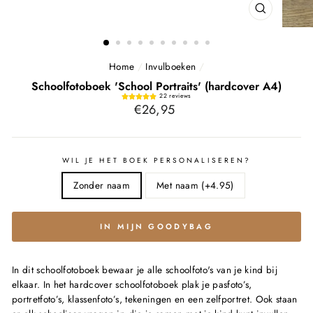
SLUITEN
(ESC)
Home
/
Invulboeken
/
Schoolfotoboek 'School Portraits' (hardcover A4)
22 reviews
Normale
€26,95
prijs
WIL JE HET BOEK PERSONALISEREN?
Zonder naam
Met naam (+4.95)
IN MIJN GOODYBAG
In dit schoolfotoboek bewaar je alle schoolfoto's van je kind bij
elkaar. In het hardcover schoolfotoboek plak je pasfoto’s,
portretfoto’s, klassenfoto’s, tekeningen en een zelfportret. Ook staan