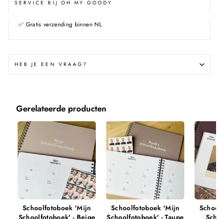
SERVICE BIJ OH MY GOODY
✅
Gratis verzending binnen NL
HEB JE EEN VRAAG?
Gerelateerde producten
Schoolfotoboek 'Mijn
Schoolfotoboek 'Mijn
Schoo
Schoolfotoboek' - Beige
Schoolfotoboek' - Taupe
Scho