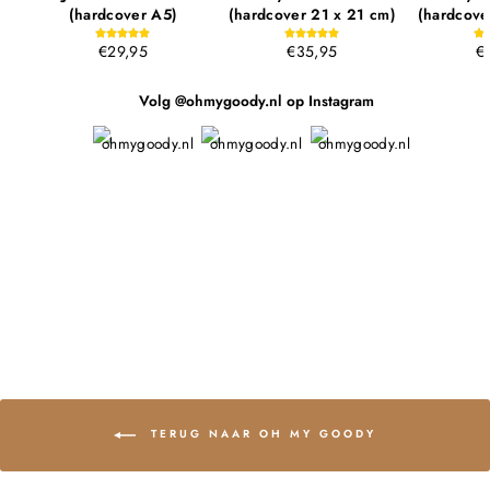
(hardcover A5)
(hardcover 21 x 21 cm)
(hardcove
€29,95
€35,95
€
Volg @ohmygoody.nl op Instagram
TERUG NAAR OH MY GOODY