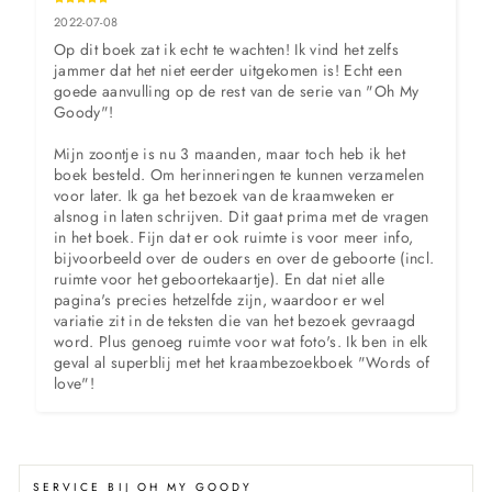
2022-07-08
Op dit boek zat ik echt te wachten! Ik vind het zelfs 
jammer dat het niet eerder uitgekomen is! Echt een 
goede aanvulling op de rest van de serie van "Oh My 
Goody"!

Mijn zoontje is nu 3 maanden, maar toch heb ik het 
boek besteld. Om herinneringen te kunnen verzamelen 
voor later. Ik ga het bezoek van de kraamweken er 
alsnog in laten schrijven. Dit gaat prima met de vragen 
in het boek. Fijn dat er ook ruimte is voor meer info, 
bijvoorbeeld over de ouders en over de geboorte (incl. 
ruimte voor het geboortekaartje). En dat niet alle 
pagina's precies hetzelfde zijn, waardoor er wel 
variatie zit in de teksten die van het bezoek gevraagd 
word. Plus genoeg ruimte voor wat foto's. Ik ben in elk 
geval al superblij met het kraambezoekboek "Words of 
love"!
SERVICE BIJ OH MY GOODY