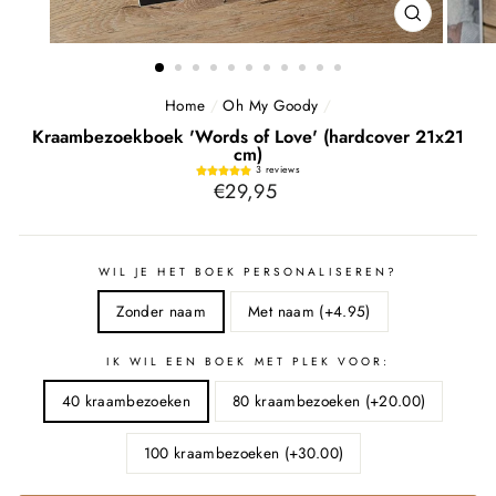
SLUITEN
(ESC)
Home
/
Oh My Goody
/
Kraambezoekboek 'Words of Love' (hardcover 21x21
cm)
3 reviews
Normale
€29,95
prijs
WIL JE HET BOEK PERSONALISEREN?
Zonder naam
Met naam (+4.95)
IK WIL EEN BOEK MET PLEK VOOR:
40 kraambezoeken
80 kraambezoeken (+20.00)
100 kraambezoeken (+30.00)