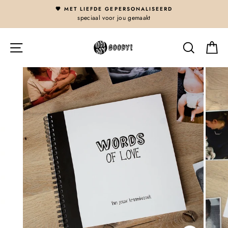
Skip
🤎 MET LIEFDE GEPERSONALISEERD
{{currency}}{{discount}} undefined
to
speciaal voor jou gemaakt
content
View Cart
Site navigatie
Zoeken
G