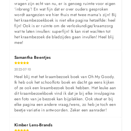
vragen zijn echt van nu, er is genoeg ruimte voor eigen 
‘inbreng’! En wat fijn dat er over ouders gesproken 
wordt aangezien we hier thuis met twee mama’s zijn! Bij 
het kraambezoekboek is niet elke pagina hetzelfde: heel 
fijn! Ook is er ruimte om de verloskundige/kraamzorg 
wat te laten invullen: superfijn! Ik kan niet wachten tot 
het kraambezoek de bladzijdes gaan invullen! Heel blij 
mee!
Samantha Beentjes
2022-07-10
Heel blij met het kraambezoek boek van Oh My Goody. 
Ik heb ook het schoolfoto boek en dacht ga eens kijken 
of ze ook een kraambezoek boek hebben. Het leuke aan 
dit kraambezoekboek vind ik dat je bij elke invulpagina 
een foto van je bezoek kan bijplakken. Ook staat er bij 
elke pagina een andere vraag/wens, zo heb je toch een 
beetje variatie in antwoorden. Zeker een aanrader!
Kimber Lens-Brands