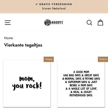
Skip
✅ GRATIS VERZENDING
to
binnen Nederland
content
Site navigatie
Zoeken
G
Home
/
Vierkante tegeltjes
Nieuw
Nieuw