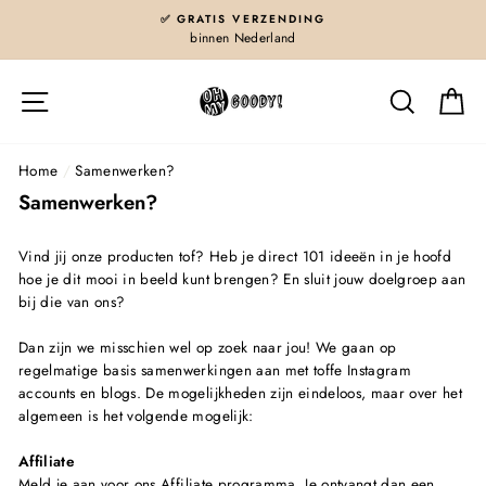
Skip
✅ GRATIS VERZENDING
to
binnen Nederland
content
Site navigatie
Zoeken
G
Home
/
Samenwerken?
Samenwerken?
Vind jij onze producten tof? Heb je direct 101 ideeën in je hoofd
hoe je dit mooi in beeld kunt brengen? En sluit jouw doelgroep aan
bij die van ons?
Dan zijn we misschien wel op zoek naar jou! We gaan op
regelmatige basis samenwerkingen aan met toffe Instagram
accounts en blogs. De mogelijkheden zijn eindeloos, maar over het
algemeen is het volgende mogelijk:
Affiliate
Meld je aan voor ons
Affiliate programma
. Je ontvangt dan een