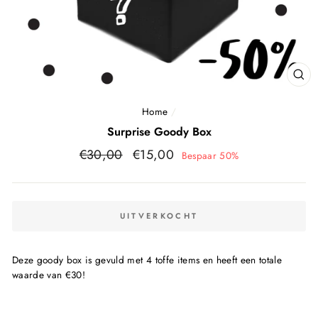
SL
(E
Home
/
Surprise Goody Box
Normale
Sale
€30,00
€15,00
Bespaar 50%
prijs
prijs
UITVERKOCHT
Deze goody box is gevuld met 4 toffe items en heeft een totale
waarde van €30!